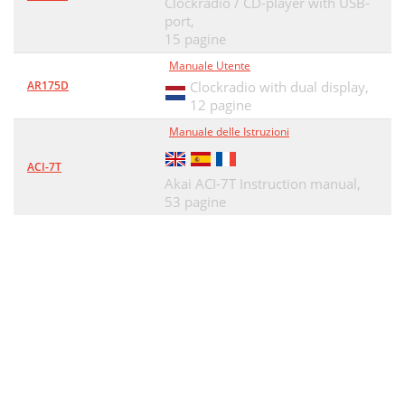
Clockradio / CD-player with USB-
port,
15 pagine
Manuale Utente
AR175D
Clockradio with dual display,
12 pagine
Manuale delle Istruzioni
ACI-7T
Akai ACI-7T Instruction manual,
53 pagine