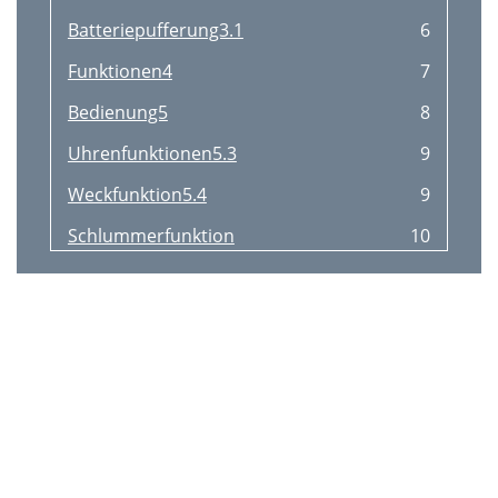
Batteriepufferung3.1
6
Funktionen4
7
Bedienung5
8
Uhrenfunktionen5.3
9
Weckfunktion5.4
9
Schlummerfunktion
10
Einstellen der Funktion NAP
10
Reinigung und Wartung6
11
Fehlersuche7
11
Technische Daten8
11