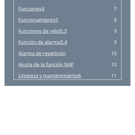
Funciones4
7
Funcionamiento5
8
Funciones de reloj5.3
9
Función de alarma5.4
9
Alarma de repetición
10
Ajuste de la función NAP
10
Limpieza y mantenimiento6
11
Solución de problemas7
11
Datos técnicos8
11
Eliminación de equipos 9
12