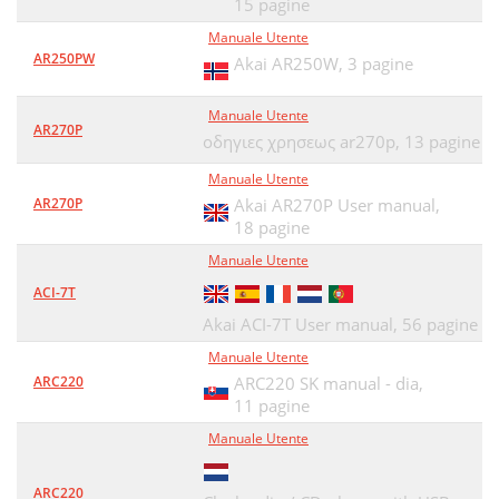
15 pagine
Manuale Utente
AR250PW
Akai AR250W,
3 pagine
Manuale Utente
AR270P
οδηγιες χρησεως ar270p,
13 pagine
Manuale Utente
AR270P
Akai AR270P User manual,
18 pagine
Manuale Utente
ACI-7T
Akai ACI-7T User manual,
56 pagine
Manuale Utente
ARC220
ARC220 SK manual - dia,
11 pagine
Manuale Utente
ARC220