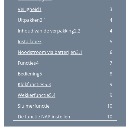
Veiligheid1
3
Uitpakken2.1
4
Inhoud van de verpakking2.2
4
Installatie3
5
Noodstroom via batterijen3.1
6
Functies4
7
Bediening5
8
Klokfuncties5.3
9
Wekkerfunctie5.4
9
Sluimerfunctie
10
De functie NAP instellen
10
Reiniging en onderhoud6
11