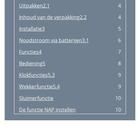
Uitpakken2.1
4
Inhoud van de verpakking2.2
4
Installatie3
5
Noodstroom via batterijen3.1
6
Functies4
7
Bediening5
8
Klokfuncties5.3
9
Wekkerfunctie5.4
9
Sluimerfunctie
10
De functie NAP instellen
10
Reiniging en onderhoud6
11
Problemen oplossen7
11