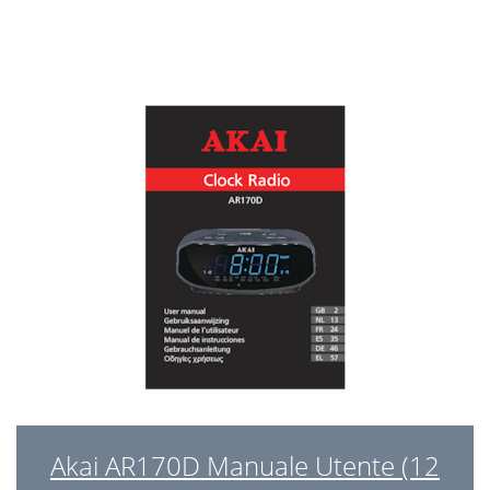
Akai AR170D Manuale Utente (12