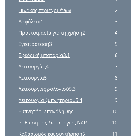
Πίνακας περιεχομένων
2
Ασφάλεια1
3
Προετοιμασία για τη χρήση2
4
Εγκατάσταση3
5
Εφεδρική μπαταρία3.1
6
Λειτουργίες4
7
Λειτουργία5
8
Λειτουργίες ρολογιού5.3
9
Λειτουργία ξυπνητηριού5.4
9
Ξυπνητήρι επανάληψης
10
Ρύθμιση της λειτουργίας NAP
10
Καθαρισμός και συντήρηση6
11