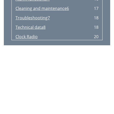
Cleaning and maintenance6
17
Troubleshooting7
18
Technical data8
18
Clock Radio
20
Table of contents
21
Copyright notice
21