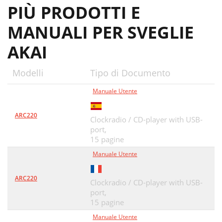
PIÙ PRODOTTI E
MANUALI PER SVEGLIE
AKAI
Modelli
Tipo di Documento
Manuale Utente
ARC220
Clockradio / CD-player with USB-
port,
15 pagine
Manuale Utente
ARC220
Clockradio / CD-player with USB-
port,
15 pagine
Manuale Utente