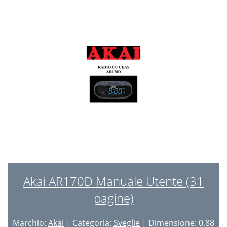
Akai AR170D Manuale Utente (31
pagine)
Marchio:
Akai
| Categoria:
Sveglie
| Dimensione: 0.88