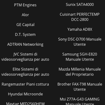
Sunix SATA4000
PTM Engines
Cuisinart PERFECTEMP
Alor
DCC-2800
GE Capital
Yamaha AD8X
D.T. System
Sony DSC-D700 Manuale
ADTRAN Networking
Utente
JVC Sistemi di
Samsung SGH-E820
videosorveglianza per auto
Manuale Utente
Elite Sistemi di
Mazda Millenia Manuale
videosorveglianza per auto
del Proprietario
Rangemaster Piani cottura
Brother FAX-T98 Manuale
Utente
Hyundai Microonde
Msi Z77A-G43 GAMING
Maytag MFD2560HEW
Manuale Utente