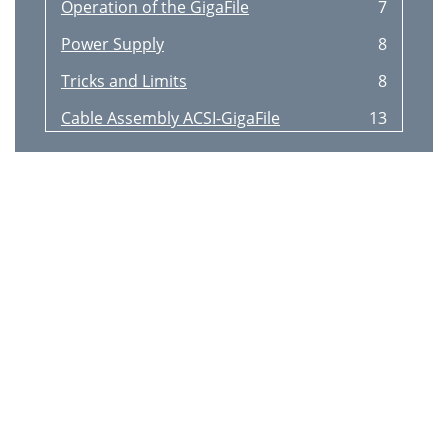
Operation of the GigaFile
7
Power Supply
8
Tricks and Limits
8
Cable Assembly ACSI-GigaFile
13
Cable Assembly SCSI-GigaFile
14