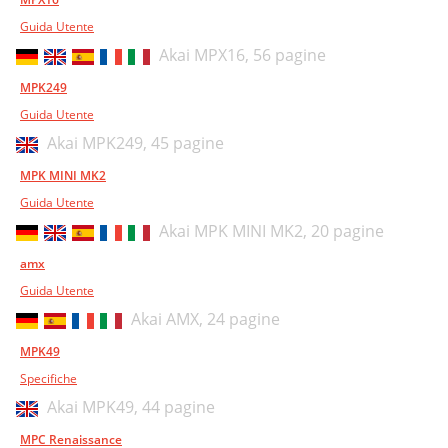
Guida Utente
Akai MPX16,
56 pagine
MPK249
Guida Utente
Akai MPK249,
45 pagine
MPK MINI MK2
Guida Utente
Akai MPK MINI MK2,
20 pagine
amx
Guida Utente
Akai AMX,
24 pagine
MPK49
Specifiche
Akai MPK49,
44 pagine
MPC Renaissance