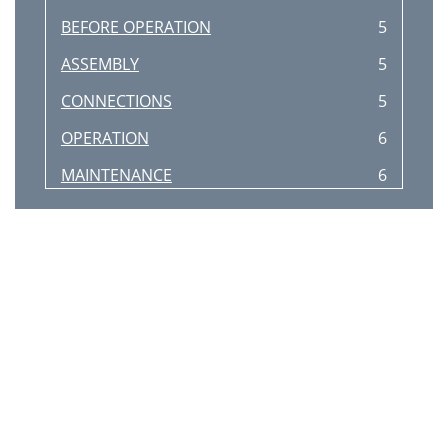
BEFORE OPERATION
5
ASSEMBLY
5
CONNECTIONS
5
OPERATION
6
MAINTENANCE
6
AUDACITY SOFTWARE OVERVIEW
8
SPECIFICATIONS
10
DISPOSAL
10