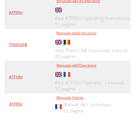
Istruzioni per gli Interventi
ATT05U
Akai ATT05U Operating instructions,
11 pagine
Manuale delle Istruzioni
TTA01USB
Akai TTA01USB Instruction manual,
20 pagine
Manuale dell'Operatore
ATT10U
Akai ATT10U Operator`s manual,
12 pagine
Manuale Utente
ATT05U
Manuel de l`utilisateur,
12 pagine