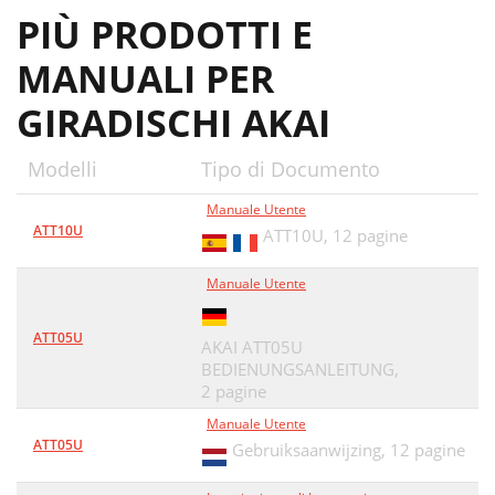
PIÙ PRODOTTI E
MANUALI PER
GIRADISCHI AKAI
Modelli
Tipo di Documento
Manuale Utente
ATT10U
ATT10U,
12 pagine
Manuale Utente
ATT05U
AKAI ATT05U
BEDIENUNGSANLEITUNG,
2 pagine
Manuale Utente
ATT05U
Gebruiksaanwijzing,
12 pagine