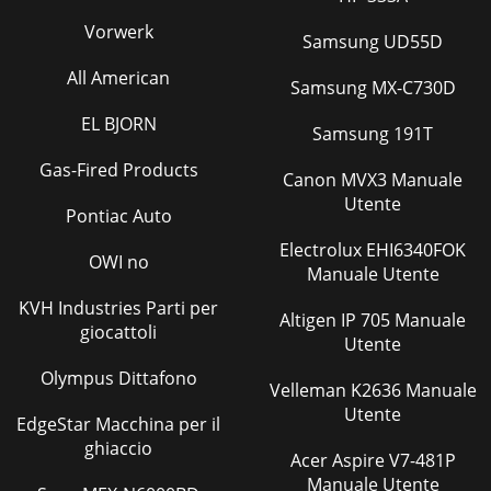
Vorwerk
Samsung UD55D
All American
Samsung MX-C730D
EL BJORN
Samsung 191T
Gas-Fired Products
Canon MVX3 Manuale
Utente
Pontiac Auto
Electrolux EHI6340FOK
OWI no
Manuale Utente
KVH Industries Parti per
Altigen IP 705 Manuale
giocattoli
Utente
Olympus Dittafono
Velleman K2636 Manuale
Utente
EdgeStar Macchina per il
ghiaccio
Acer Aspire V7-481P
Manuale Utente