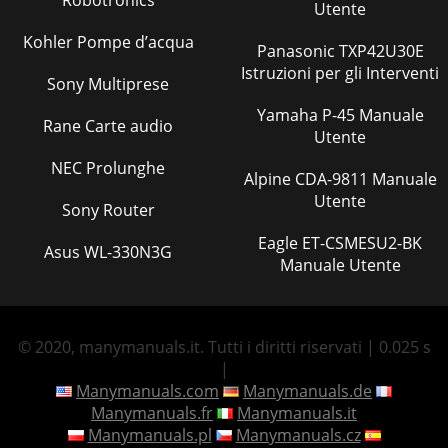
Robotronics
Utente
Kohler Pompe d’acqua
Panasonic TXP42U30E
Istruzioni per gli Interventi
Sony Multiprese
Yamaha P-45 Manuale
Rane Carte audio
Utente
NEC Prolunghe
Alpine CDA-9811 Manuale
Utente
Sony Router
Eagle ET-CSMESU2-BK
Asus WL-330N3G
Manuale Utente
© 2020, manymanuals.it. Tutti i diritti riservati | 0.025 s
|
Manymanuals.com
Manymanuals.de
Manymanuals.fr
Manymanuals.it
Manymanuals.pl
Manymanuals.cz