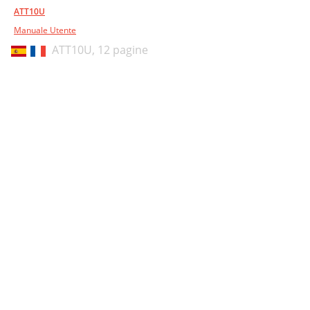
ATT10U
Manuale Utente
ATT10U,
12 pagine