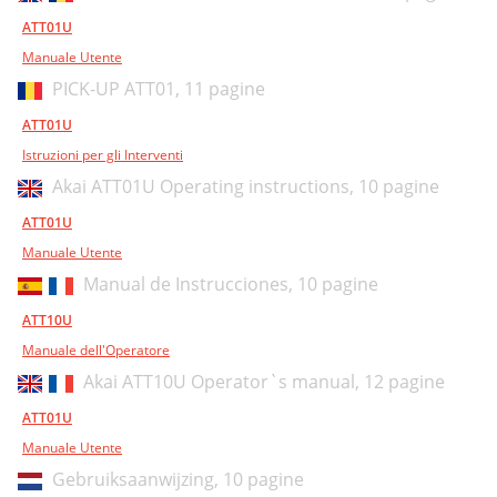
ATT01U
Manuale Utente
PICK-UP ATT01,
11 pagine
ATT01U
Istruzioni per gli Interventi
Akai ATT01U Operating instructions,
10 pagine
ATT01U
Manuale Utente
Manual de Instrucciones,
10 pagine
ATT10U
Manuale dell'Operatore
Akai ATT10U Operator`s manual,
12 pagine
ATT01U
Manuale Utente
Gebruiksaanwijzing,
10 pagine