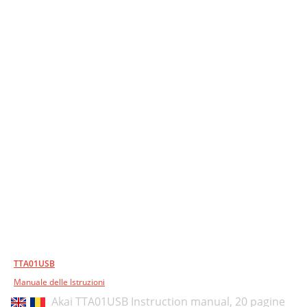
TTA01USB
Manuale delle Istruzioni
Akai TTA01USB Instruction manual,
20 pagine