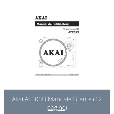
Akai ATT05U Manuale Utente (12
pagine)